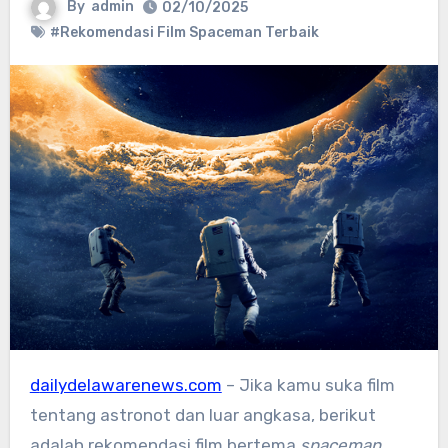
By
admin
02/10/2025
#Rekomendasi Film Spaceman Terbaik
dailydelawarenews.com
– Jika kamu suka film
tentang astronot dan luar angkasa, berikut
adalah rekomendasi film bertema
spaceman