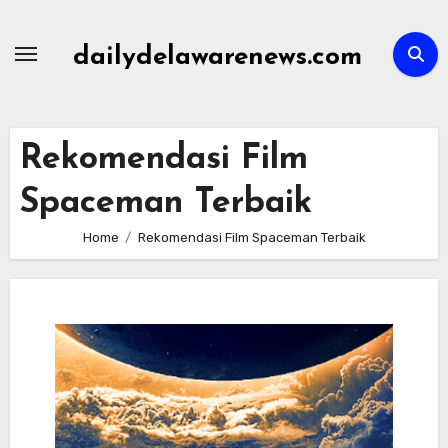
Skip
to
dailydelawarenews.com
content
Rekomendasi Film
Spaceman Terbaik
Home
Rekomendasi Film Spaceman Terbaik