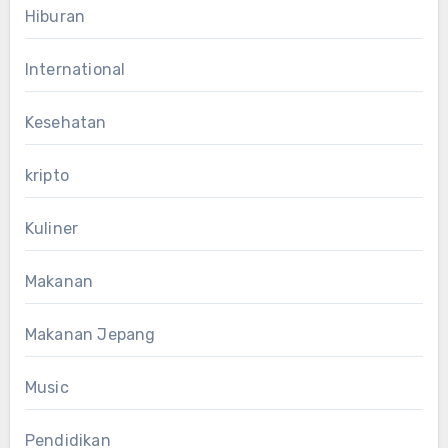
Hiburan
International
Kesehatan
kripto
Kuliner
Makanan
Makanan Jepang
Music
Pendidikan