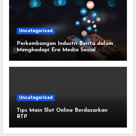
Uncategorized
Perkembangan Industri Berita dalam
Menghadapi Era Media Sosial
Uncategorized
Tips Main Slot Online Berdasarkan
RTP