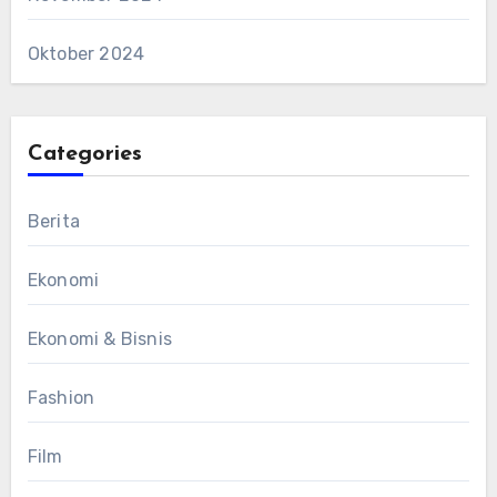
Oktober 2024
Categories
Berita
Ekonomi
Ekonomi & Bisnis
Fashion
Film