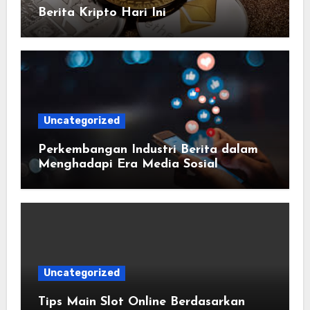
Berita Kripto Hari Ini
Uncategorized
Perkembangan Industri Berita dalam
Menghadapi Era Media Sosial
Uncategorized
Tips Main Slot Online Berdasarkan