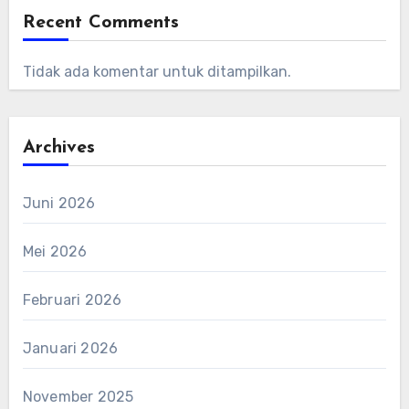
Recent Comments
Tidak ada komentar untuk ditampilkan.
Archives
Juni 2026
Mei 2026
Februari 2026
Januari 2026
November 2025