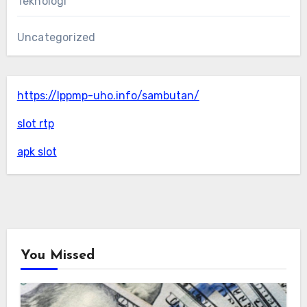
Teknologi
Uncategorized
https://lppmp-uho.info/sambutan/
slot rtp
apk slot
You Missed