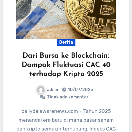
Berita
Dari Bursa ke Blockchain:
Dampak Fluktuasi CAC 40
terhadap Kripto 2025
admin
10/07/2025
Tidak ada komentar
dailydelawarenews.com – Tahun 2025
menandai era baru di mana pasar saham
dan kripto semakin terhubung. Indeks CAC