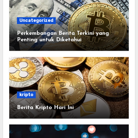
Uncategorized
Perkembangan Berita Terkini yang
Penting untuk Diketahui
kripto
Berita Kripto Hari Ini