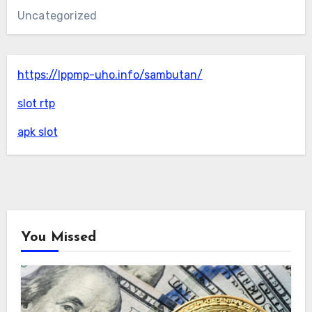
Uncategorized
https://lppmp-uho.info/sambutan/
slot rtp
apk slot
You Missed