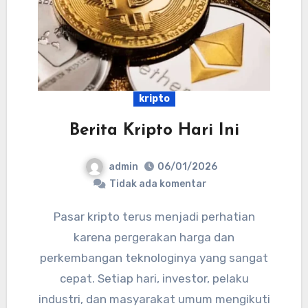
kripto
Berita Kripto Hari Ini
admin
06/01/2026
Tidak ada komentar
Pasar kripto terus menjadi perhatian
karena pergerakan harga dan
perkembangan teknologinya yang sangat
cepat. Setiap hari, investor, pelaku
industri, dan masyarakat umum mengikuti