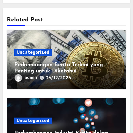
Related Post
Uncategorized
Perkembangan Berita Terkini yang
Penting untuk Diketahui
admin
06/12/2026
Uncategorized