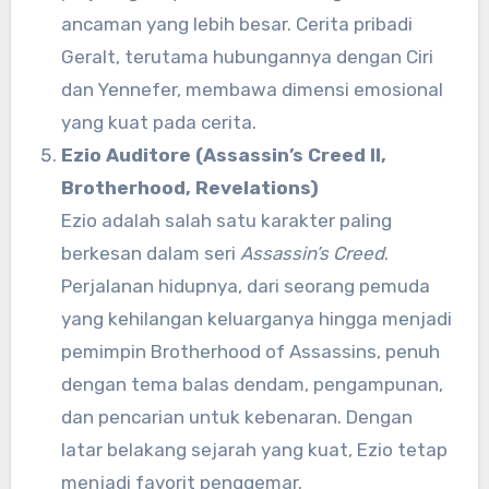
ancaman yang lebih besar. Cerita pribadi
Geralt, terutama hubungannya dengan Ciri
dan Yennefer, membawa dimensi emosional
yang kuat pada cerita.
Ezio Auditore (Assassin’s Creed II,
Brotherhood, Revelations)
Ezio adalah salah satu karakter paling
berkesan dalam seri
Assassin’s Creed
.
Perjalanan hidupnya, dari seorang pemuda
yang kehilangan keluarganya hingga menjadi
pemimpin Brotherhood of Assassins, penuh
dengan tema balas dendam, pengampunan,
dan pencarian untuk kebenaran. Dengan
latar belakang sejarah yang kuat, Ezio tetap
menjadi favorit penggemar.