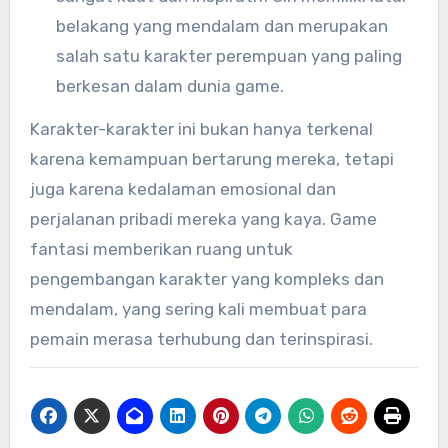
belakang yang mendalam dan merupakan
salah satu karakter perempuan yang paling
berkesan dalam dunia game.
Karakter-karakter ini bukan hanya terkenal
karena kemampuan bertarung mereka, tetapi
juga karena kedalaman emosional dan
perjalanan pribadi mereka yang kaya. Game
fantasi memberikan ruang untuk
pengembangan karakter yang kompleks dan
mendalam, yang sering kali membuat para
pemain merasa terhubung dan terinspirasi.