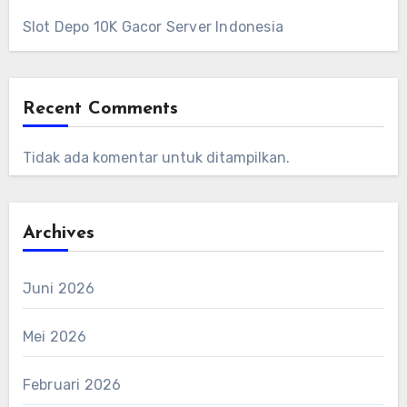
Slot Depo 10K Gacor Server Indonesia
Recent Comments
Tidak ada komentar untuk ditampilkan.
Archives
Juni 2026
Mei 2026
Februari 2026