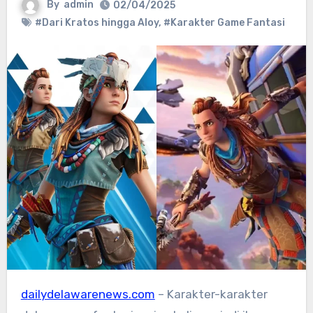
By
admin
02/04/2025
#Dari Kratos hingga Aloy
,
#Karakter Game Fantasi
dailydelawarenews.com
– Karakter-karakter