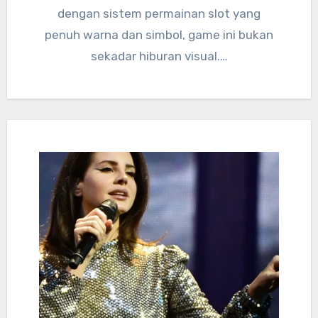
dengan sistem permainan slot yang
penuh warna dan simbol, game ini bukan
sekadar hiburan visual.…