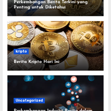
Perkembangan Berita Terkini yang
Penting untuk Diketahui
kripto
Berita Kripto Hari Ini
Uncategorized
Perkembangan Industri Berita dalam