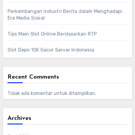
Perkembangan Industri Berita dalam Menghadapi
Era Media Sosial
Tips Main Slot Online Berdasarkan RTP
Slot Depo 10K Gacor Server Indonesia
Recent Comments
Tidak ada komentar untuk ditampilkan.
Archives