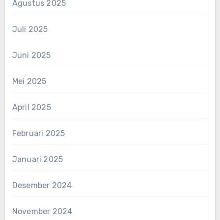
Agustus 2025
Juli 2025
Juni 2025
Mei 2025
April 2025
Februari 2025
Januari 2025
Desember 2024
November 2024