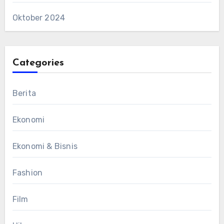
Oktober 2024
Categories
Berita
Ekonomi
Ekonomi & Bisnis
Fashion
Film