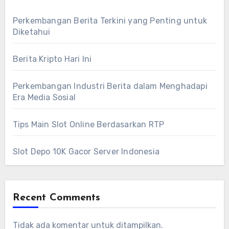
Perkembangan Berita Terkini yang Penting untuk
Diketahui
Berita Kripto Hari Ini
Perkembangan Industri Berita dalam Menghadapi
Era Media Sosial
Tips Main Slot Online Berdasarkan RTP
Slot Depo 10K Gacor Server Indonesia
Recent Comments
Tidak ada komentar untuk ditampilkan.