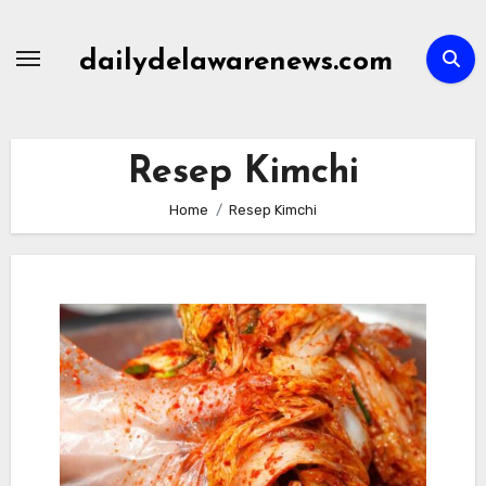
Skip
to
dailydelawarenews.com
content
Resep Kimchi
Home
Resep Kimchi