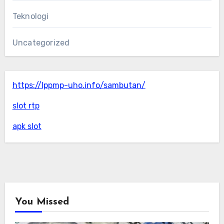
Teknologi
Uncategorized
https://lppmp-uho.info/sambutan/
slot rtp
apk slot
You Missed