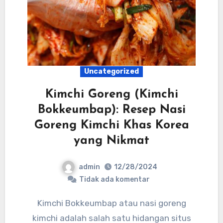
Uncategorized
Kimchi Goreng (Kimchi
Bokkeumbap): Resep Nasi
Goreng Kimchi Khas Korea
yang Nikmat
admin
12/28/2024
Tidak ada komentar
Kimchi Bokkeumbap atau nasi goreng
kimchi adalah salah satu hidangan situs