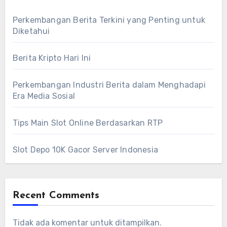
Perkembangan Berita Terkini yang Penting untuk
Diketahui
Berita Kripto Hari Ini
Perkembangan Industri Berita dalam Menghadapi
Era Media Sosial
Tips Main Slot Online Berdasarkan RTP
Slot Depo 10K Gacor Server Indonesia
Recent Comments
Tidak ada komentar untuk ditampilkan.