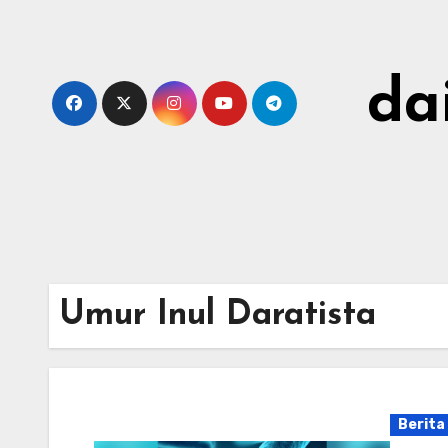
Skip
to
content
da
Umur Inul Daratista
Berita