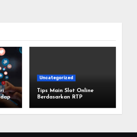
Uncategorized
ri
Tips Main Slot Online
dapi
Berdasarkan RTP