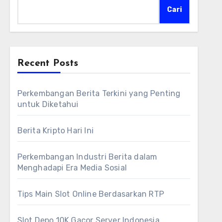
Cari
Recent Posts
Perkembangan Berita Terkini yang Penting
untuk Diketahui
Berita Kripto Hari Ini
Perkembangan Industri Berita dalam
Menghadapi Era Media Sosial
Tips Main Slot Online Berdasarkan RTP
Slot Depo 10K Gacor Server Indonesia