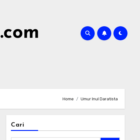
s.com
Home
Umur Inul Daratista
Cari