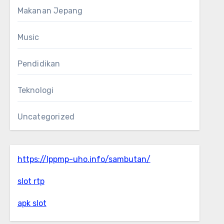
Makanan Jepang
Music
Pendidikan
Teknologi
Uncategorized
https://lppmp-uho.info/sambutan/
slot rtp
apk slot