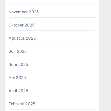
November 2025
Oktober 2025
Agustus 2025
Juli 2025
Juni 2025
Mei 2025
April 2025
Februari 2025