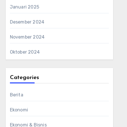
Januari 2025
Desember 2024
November 2024
Oktober 2024
Categories
Berita
Ekonomi
Ekonomi & Bisnis