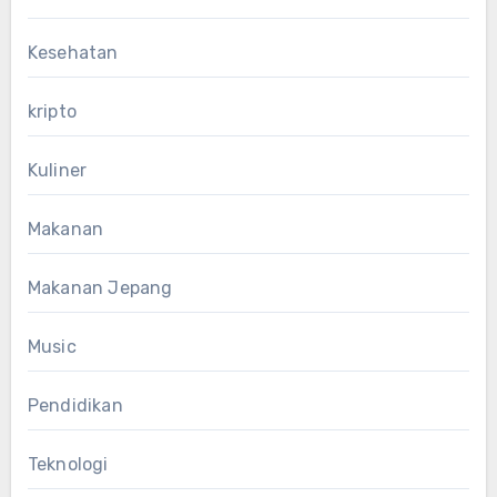
Kesehatan
kripto
Kuliner
Makanan
Makanan Jepang
Music
Pendidikan
Teknologi