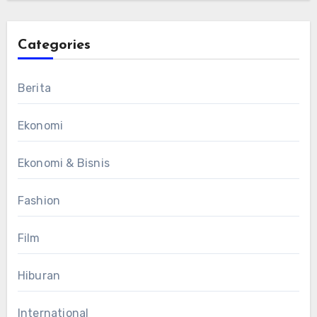
Categories
Berita
Ekonomi
Ekonomi & Bisnis
Fashion
Film
Hiburan
International