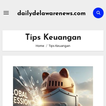
Skip
to
dailydelawarenews.com
content
Tips Keuangan
Home
Tips Keuangan