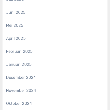
Juni 2025
Mei 2025
April 2025
Februari 2025
Januari 2025
Desember 2024
November 2024
Oktober 2024