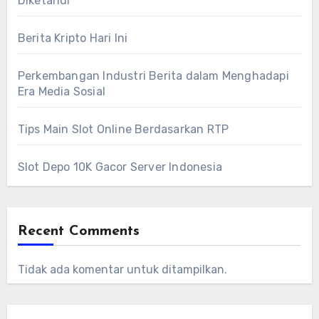
Diketahui
Berita Kripto Hari Ini
Perkembangan Industri Berita dalam Menghadapi
Era Media Sosial
Tips Main Slot Online Berdasarkan RTP
Slot Depo 10K Gacor Server Indonesia
Recent Comments
Tidak ada komentar untuk ditampilkan.