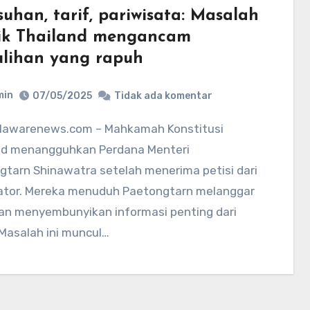
uhan, tarif, pariwisata: Masalah
tik Thailand mengancam
lihan yang rapuh
min
07/05/2025
Tidak ada komentar
nd menangguhkan Perdana Menteri
gtarn Shinawatra setelah menerima petisi dari
ator. Mereka menuduh Paetongtarn melanggar
dan menyembunyikan informasi penting dari
 Masalah ini muncul…