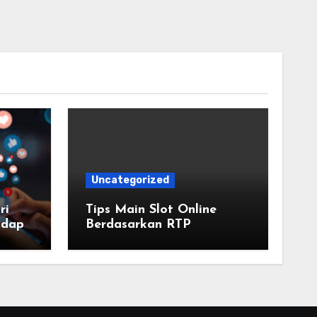
Uncategorized
ri
Tips Main Slot Online
dapi
Berdasarkan RTP