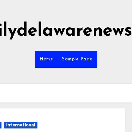
ilydelawarenew
Home
Sample Page
International