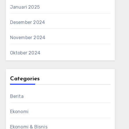
Januari 2025
Desember 2024
November 2024
Oktober 2024
Categories
Berita
Ekonomi
Ekonomi & Bisnis