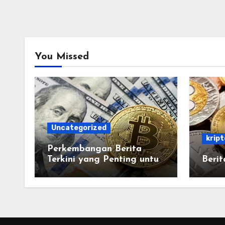
You Missed
Uncategorized
kript
Perkembangan Berita
Terkini yang Penting untuk
Berit
Diketahui