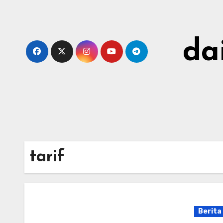
Skip
to
content
da
tarif
Berita