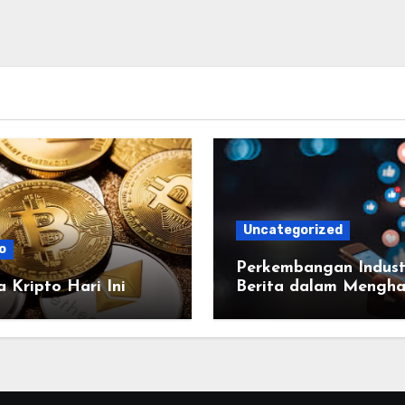
Uncategorized
o
Perkembangan Indust
a Kripto Hari Ini
Berita dalam Mengha
Era Media Sosial