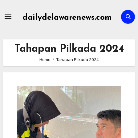
Skip
to
dailydelawarenews.com
content
Tahapan Pilkada 2024
Home
Tahapan Pilkada 2024