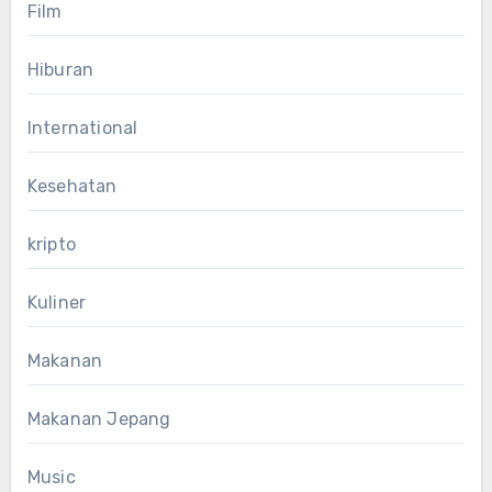
Film
Hiburan
International
Kesehatan
kripto
Kuliner
Makanan
Makanan Jepang
Music