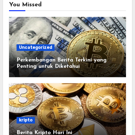
You Missed
Uncategorized
Perkembangan Berita Terkini yang
Penting untuk Diketahui
kripto
Berita Kripto Hari Ini