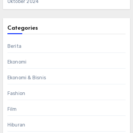
Oktober 2024
Categories
Berita
Ekonomi
Ekonomi & Bisnis
Fashion
Film
Hiburan