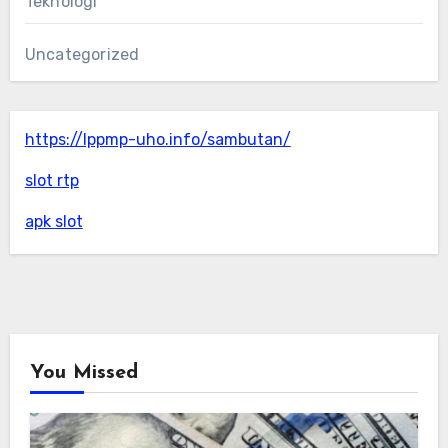
Teknologi
Uncategorized
https://lppmp-uho.info/sambutan/
slot rtp
apk slot
You Missed