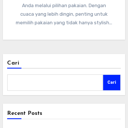
Anda melalui pilihan pakaian. Dengan
cuaca yang lebih dingin, penting untuk
memilih pakaian yang tidak hanya stylish…
Cari
Cari
Recent Posts