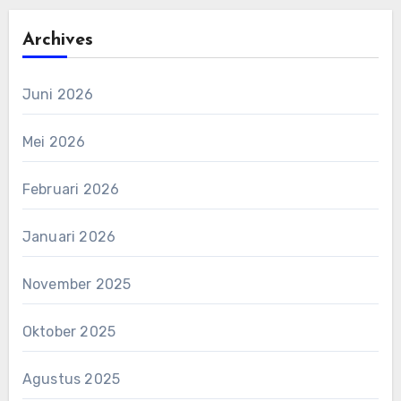
Archives
Juni 2026
Mei 2026
Februari 2026
Januari 2026
November 2025
Oktober 2025
Agustus 2025