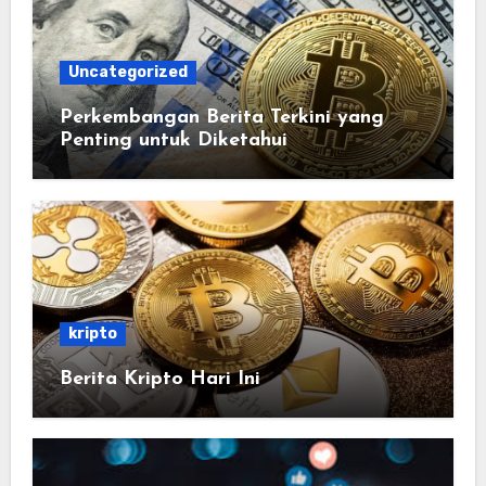
Uncategorized
Perkembangan Berita Terkini yang
Penting untuk Diketahui
kripto
Berita Kripto Hari Ini