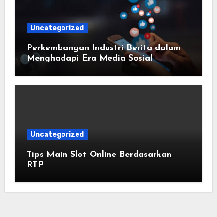
Uncategorized
Perkembangan Industri Berita dalam
Menghadapi Era Media Sosial
Uncategorized
Tips Main Slot Online Berdasarkan
RTP