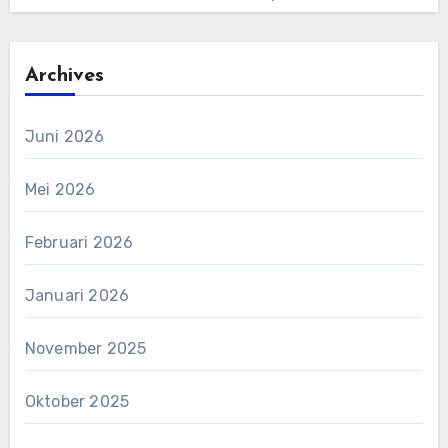
Archives
Juni 2026
Mei 2026
Februari 2026
Januari 2026
November 2025
Oktober 2025