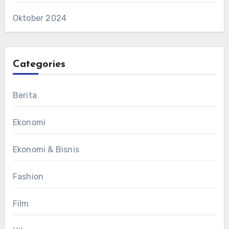
Oktober 2024
Categories
Berita
Ekonomi
Ekonomi & Bisnis
Fashion
Film