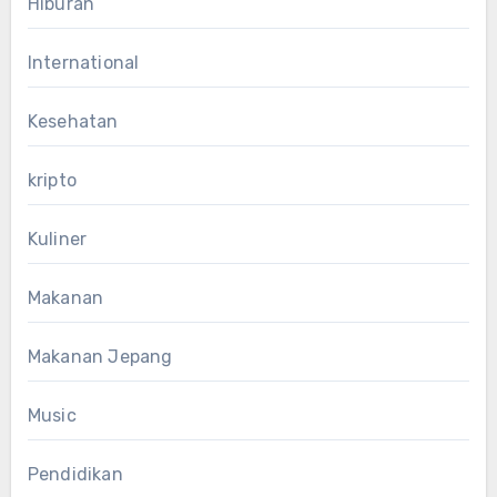
Hiburan
International
Kesehatan
kripto
Kuliner
Makanan
Makanan Jepang
Music
Pendidikan