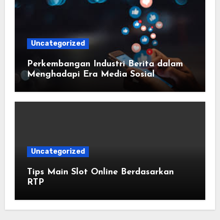
Uncategorized
Perkembangan Industri Berita dalam
Menghadapi Era Media Sosial
Uncategorized
Tips Main Slot Online Berdasarkan
RTP