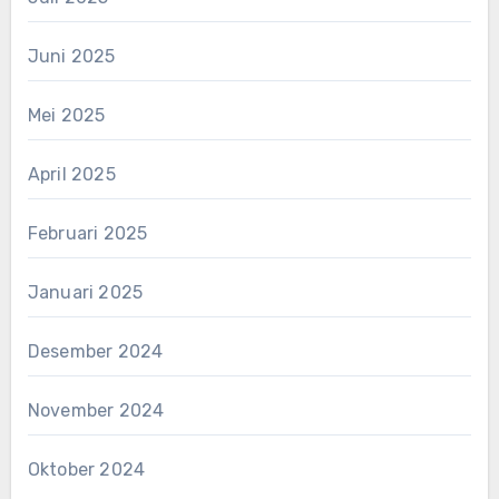
Juni 2025
Mei 2025
April 2025
Februari 2025
Januari 2025
Desember 2024
November 2024
Oktober 2024