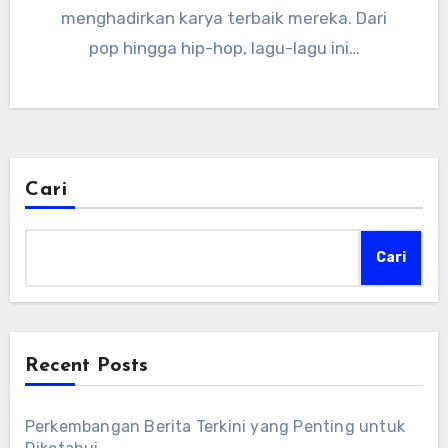
menghadirkan karya terbaik mereka. Dari
pop hingga hip-hop, lagu-lagu ini…
Cari
Cari
Recent Posts
Perkembangan Berita Terkini yang Penting untuk