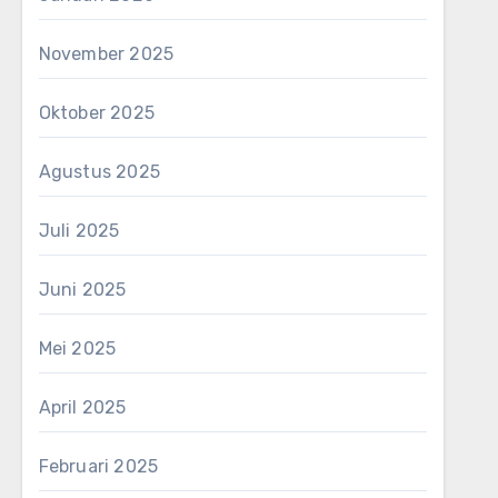
November 2025
Oktober 2025
Agustus 2025
Juli 2025
Juni 2025
Mei 2025
April 2025
Februari 2025