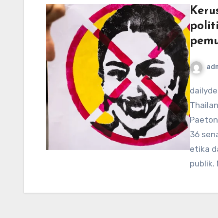
Kerus
poli
pemu
ad
dailydelawarenews.com – Mahkamah Konstitusi
Thaila
Paeton
36 sen
etika 
publik.