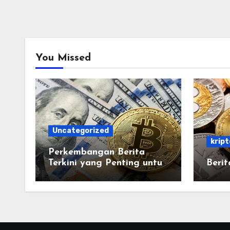
You Missed
Uncategorized
kript
Perkembangan Berita
Terkini yang Penting untuk
Berit
Diketahui