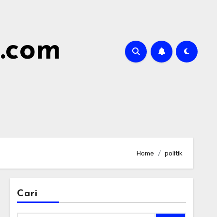
s.com
Home
politik
Cari