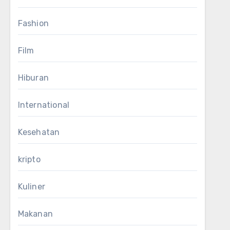
Fashion
Film
Hiburan
International
Kesehatan
kripto
Kuliner
Makanan