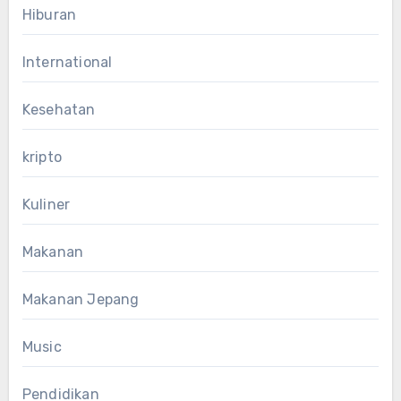
Hiburan
International
Kesehatan
kripto
Kuliner
Makanan
Makanan Jepang
Music
Pendidikan