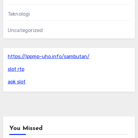
Teknologi
Uncategorized
https://lppmp-uho.info/sambutan/
slot rtp
apk slot
You Missed