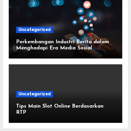
Uncategorized
Perkembangan Industri Berita dalam
Menghadapi Era Media Sosial
Uncategorized
Tips Main Slot Online Berdasarkan
RTP