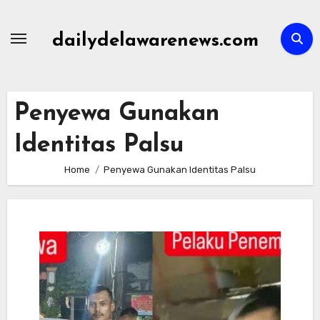
Skip
to
dailydelawarenews.com
content
Penyewa Gunakan
Identitas Palsu
Home
Penyewa Gunakan Identitas Palsu