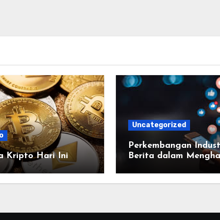
Uncategorized
o
Perkembangan Indust
a Kripto Hari Ini
Berita dalam Mengha
Era Media Sosial