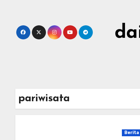
Skip
to
content
da
pariwisata
Berita