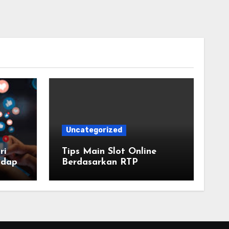
Uncategorized
ri
Tips Main Slot Online
dapi
Berdasarkan RTP