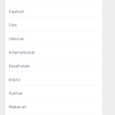
Fashion
Film
Hiburan
International
Kesehatan
kripto
Kuliner
Makanan