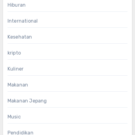
Hiburan
International
Kesehatan
kripto
Kuliner
Makanan
Makanan Jepang
Music
Pendidikan