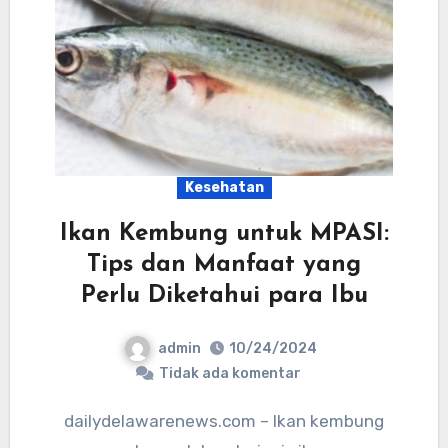
Kesehatan
Ikan Kembung untuk MPASI:
Tips dan Manfaat yang
Perlu Diketahui para Ibu
admin
10/24/2024
Tidak ada komentar
dailydelawarenews.com – Ikan kembung