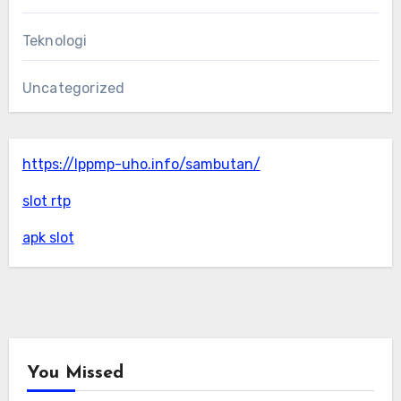
Teknologi
Uncategorized
https://lppmp-uho.info/sambutan/
slot rtp
apk slot
You Missed