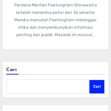
Perdana Menteri Paetongtarn Shinawatra
setelah menerima petisi dari 36 senator.
Mereka menuduh Paetongtarn melanggar
etika dan menyembunyikan informasi
penting dari publik. Masalah ini muncul…
Cari
Cari