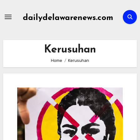
Skip
to
dailydelawarenews.com
content
Kerusuhan
Home
Kerusuhan