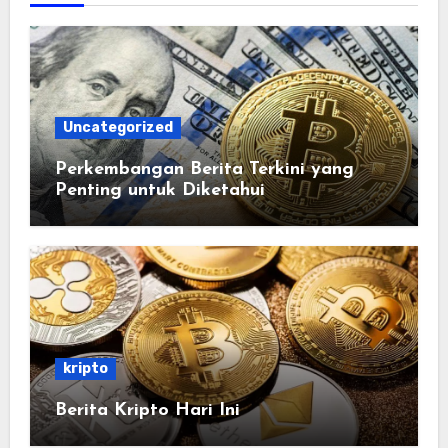
Uncategorized
Perkembangan Berita Terkini yang
Penting untuk Diketahui
kripto
Berita Kripto Hari Ini