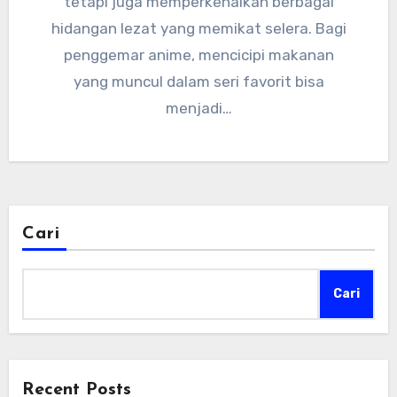
tetapi juga memperkenalkan berbagai
hidangan lezat yang memikat selera. Bagi
penggemar anime, mencicipi makanan
yang muncul dalam seri favorit bisa
menjadi…
Cari
Cari
Recent Posts