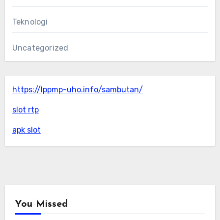
Teknologi
Uncategorized
https://lppmp-uho.info/sambutan/
slot rtp
apk slot
You Missed