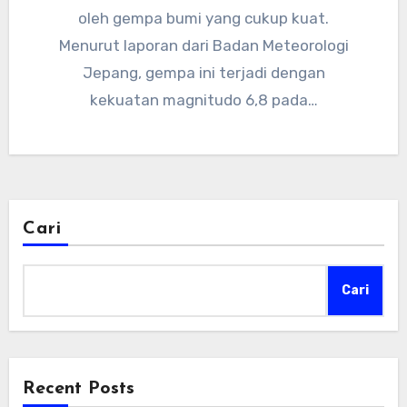
oleh gempa bumi yang cukup kuat.
Menurut laporan dari Badan Meteorologi
Jepang, gempa ini terjadi dengan
kekuatan magnitudo 6,8 pada…
Cari
Cari
Recent Posts