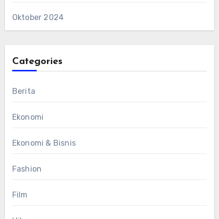
Oktober 2024
Categories
Berita
Ekonomi
Ekonomi & Bisnis
Fashion
Film