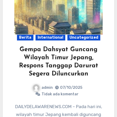
Berita
International
Uncategorized
Gempa Dahsyat Guncang
Wilayah Timur Jepang,
Respons Tanggap Darurat
Segera Diluncurkan
admin
07/10/2025
Tidak ada komentar
DAILYDELAWARENEWS.COM – Pada hari ini,
wilayah timur Jepang kembali diguncang