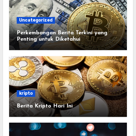
Uncategorized
Perkembangan Berita Terkini yang
Penting untuk Diketahui
kripto
Berita Kripto Hari Ini