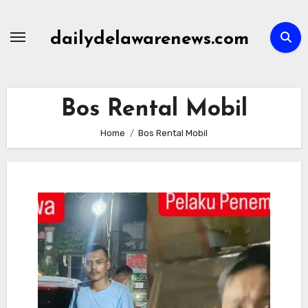
Skip
to
dailydelawarenews.com
content
Bos Rental Mobil
Home
Bos Rental Mobil