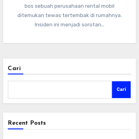
bos sebuah perusahaan rental mobil
ditemukan tewas tertembak di rumahnya.
Insiden ini menjadi sorotan…
Cari
Cari
Recent Posts